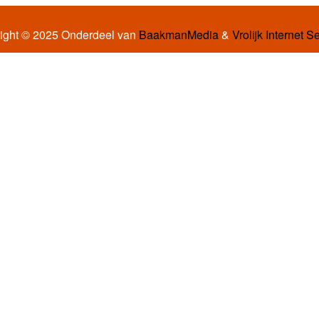
ight © 2025 Onderdeel van
BaakmanMedia
&
Vrolijk Internet S