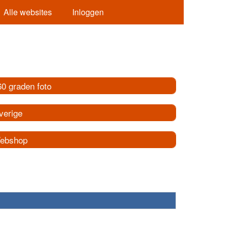
Alle websites
Inloggen
60 graden foto
verige
ebshop