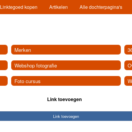
Linktegoed kopen
Artikelen
Alle dochterpagina's
Merken
3
Webshop fotografie
O
Foto cursus
W
Link toevoegen
Link toevoegen